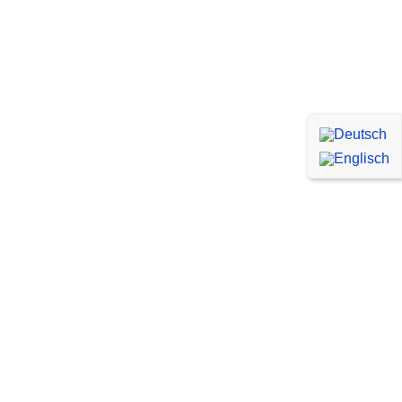
Webflow Entwicklung
Unsere Designer und Entwickler sind
Experten in der Arbeit mit Webflow und
verfügen über jahrelange Erfahrung. Wir sind
in der Lage, Ihre Vision effektiv, zügig und
ohne Fehler in die Tat umzusetzen.