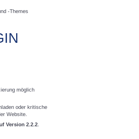
 und -Themes
GIN
zierung möglich
laden oder kritische
er Website.
f Version 2.2.2
.