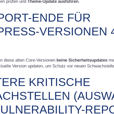
ten prüfen und
Theme-Update ausführen
.
PPORT-ENDE FÜR
RESS-VERSIONEN 4.
ten diese alten Core-Versionen
keine Sicherheitsupdates
meh
ktuelle Version updaten, um Schutz vor neuen Schwachstell
TERE KRITISCHE
CHSTELLEN (AUSW
VULNERABILITY-REP