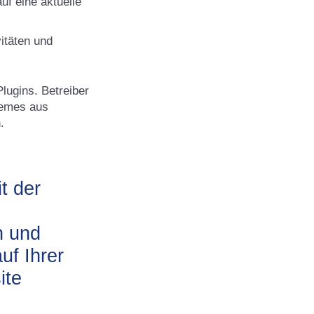
uf eine aktuelle
itäten und
Plugins. Betreiber
Themes aus
.
t der
n und
uf Ihrer
ite