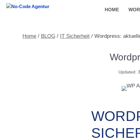
Zum
HOME
WOR
Inhalt
springen
Home
/
BLOG
/
IT Sicherheit
/
Wordpress: aktuelle
Wordpre
WORDP
SICHE