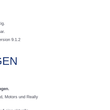
ig.
ar.
rsion 9.1.2
GEN
ngen.
d, Motors und Really