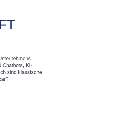
FT
e Unternehmens-
 Chatbots, KI-
ch sind klassische
bar?