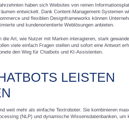
Jahrzehnten haben sich Websites von reinen Informationspla
isräumen entwickelt. Dank Content-Management-Systemen w
mmerce und flexiblen Designframeworks können Unterneh
timierte und kundenorientierte Weblösungen anbieten.
h die Art, wie Nutzer mit Marken interagieren, stark gewandel
llen viele einfach Fragen stellen und sofort eine Antwort erh
bnete den Weg für Chatbots und KI-Assistenten.
HATBOTS LEISTEN
EN
d weit mehr als einfache Textroboter. Sie kombinieren mas
ocessing (NLP) und dynamische Wissensdatenbanken, um ku