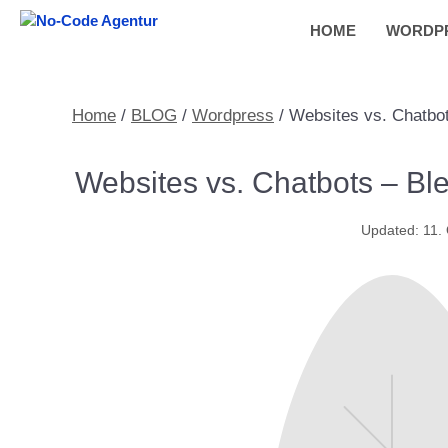
Zum
HOME
WORDP
Inhalt
springen
Home
/
BLOG
/
Wordpress
/
Websites vs. Chatbo
Websites vs. Chatbots – Bl
11.