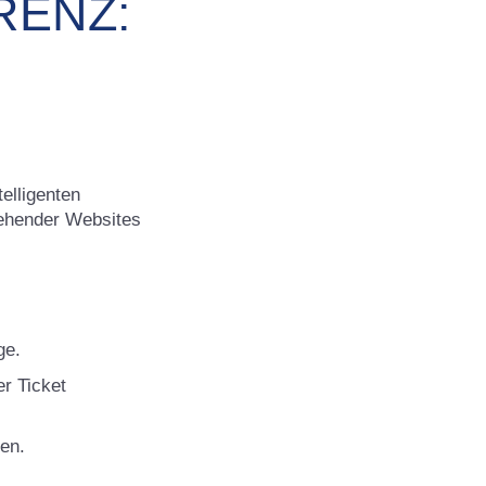
RENZ:
elligenten
ehender Websites
ge.
r Ticket
gen.