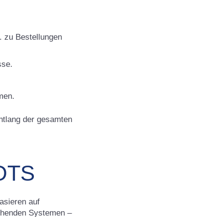
. zu Bestellungen
sse.
men.
ntlang der gesamten
OTS
basieren auf
tehenden Systemen –