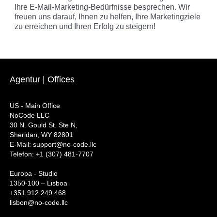
Ihre E-Mail-Marketing-Bedürfnisse besprechen. Wir
freuen uns darauf, Ihnen zu helfen, Ihre Marketingziele
zu erreichen und Ihren Erfolg zu steigern!
Agentur | Offices
US - Main Office
NoCode LLC
30 N. Gould St. Ste N,
Sheridan, WY 82801
‍E-Mail: support@no-code.llc
Telefon: +1 (307) 481-7707
Europa - Studio
1350-100 – Lisboa
+351 912 249 468
lisbon@no-code.llc